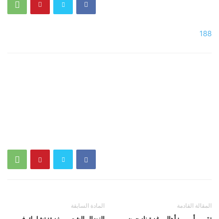
188
المقالة القادمة
المادة السابقة
تقرير أممي: أهالي غزة نازحون
النضال الشعبي بغزة: تشارك في