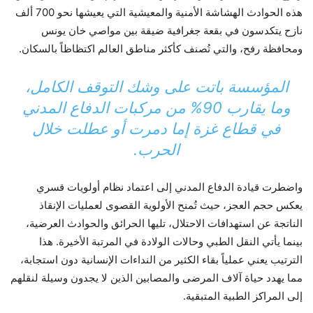
هذه الحوادث الهشاشة الأمنية والمعيشية التي يعيشها نحو 700 ألف
نازح يتكدسون في بقعة جغرافية ضيقة بين مواصي خان يونس
ومحافظة رفح، والتي تُصنف كأكثر مناطق العالم اكتظاظاً بالسكان.
المؤسسة باتت على وشك التوقف الكامل،
وما يقارب 90% من مركبات الدفاع المدني
في قطاع غزة إما دمرت أو عطلت خلال
الحرب.
واضطرت قيادة الدفاع المدني إلى اعتماد نظام أولويات قسري
يعكس حجم العجز، حيث تُمنح الأولوية القصوى لعمليات الإنقاذ
الناتجة عن استهدافات الاحتلال، تليها الحرائق والحوادث العرضية،
بينما يأتي النقل الطبي وحالات الولادة في المرتبة الأخيرة. هذا
الترتيب يعني عملياً بقاء الكثير من النداءات الإنسانية دون استجابة،
مما يهدد حياة آلاف المرضى والمصابين الذين لا يجدون وسيلة لنقلهم
إلى المراكز الطبية المتبقية.