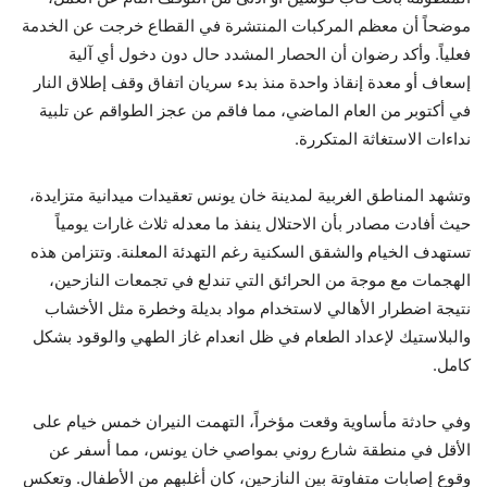
موضحاً أن معظم المركبات المنتشرة في القطاع خرجت عن الخدمة
فعلياً. وأكد رضوان أن الحصار المشدد حال دون دخول أي آلية
إسعاف أو معدة إنقاذ واحدة منذ بدء سريان اتفاق وقف إطلاق النار
في أكتوبر من العام الماضي، مما فاقم من عجز الطواقم عن تلبية
نداءات الاستغاثة المتكررة.
وتشهد المناطق الغربية لمدينة خان يونس تعقيدات ميدانية متزايدة،
حيث أفادت مصادر بأن الاحتلال ينفذ ما معدله ثلاث غارات يومياً
تستهدف الخيام والشقق السكنية رغم التهدئة المعلنة. وتتزامن هذه
الهجمات مع موجة من الحرائق التي تندلع في تجمعات النازحين،
نتيجة اضطرار الأهالي لاستخدام مواد بديلة وخطرة مثل الأخشاب
والبلاستيك لإعداد الطعام في ظل انعدام غاز الطهي والوقود بشكل
كامل.
وفي حادثة مأساوية وقعت مؤخراً، التهمت النيران خمس خيام على
الأقل في منطقة شارع روني بمواصي خان يونس، مما أسفر عن
وقوع إصابات متفاوتة بين النازحين، كان أغلبهم من الأطفال. وتعكس