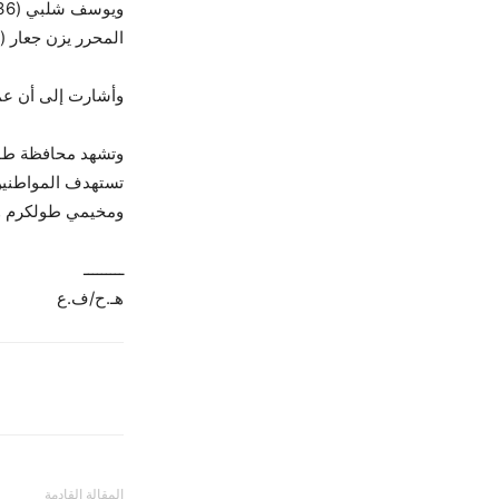
المحرر يزن جعار (29 عاماً)، والأسير المحرر عبادة مراد شديد (35 عاماً) من بلدة علار
وأشارت إلى أن عمل
وتشهد محافظة طولك
تستهدف المواطنين،
ومخيمي طولكرم 
ـــــــــ
هـ.ح/ف.ع
المقالة القادمة