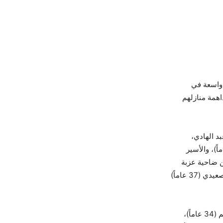
ات واسعة في
 عقب مداهمة منازلهم
د الهادي،
ان خضر الحصري (60 عاماً)، والأسير المحرر رجائي أحمد عموري (42 عاماً)، والأسير
)، والأسير المحرر محمد سعيد شلباية (45 عاماً) من ضاحية عزبة
الجراد، والأسير المحرر علاء شاهين من ضاحية ارتاح جنوب المدينة، والأسير المحرر محمود صعيدي (37 عاماً)
وأضافت المصادر أن قوات الاحتلال اعتقلت من منطقة الشعراوية شمال المحافظة: نهاد سليم (34 عاماً)،