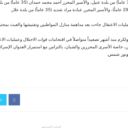
ويوسف شلبي (36 عاماً) من بلدة عتيل، والأس
.
يات الاعتقال جاءت بعد مداهمة منازل المواطنين وتفتيشها والعبث بمحتوي
رم منذ أشهر تصعيداً متواصلاً في اقتحامات قوات الاحتلال وعمليات الاع
 خاصة الأسرى المحررين والشبان، بالتزامن مع استمرار العدوان الإسرائي
ونور شمس
.
المادة السابقة