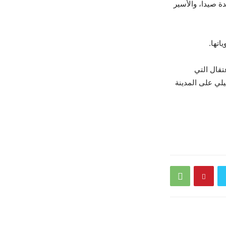
ير المحرر أحمد محمد حمدان (35 عاماً) من بلدة صيدا، والأسير
اتها
.
تقال التي
لي على المدينة