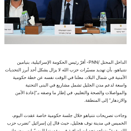
الداخل المحتل /PNN- أقرّ رئيس الحكومة الإسرائيلية، بنيامين
نتنياهو، بأن تهديد مسيّرات حزب الله لا يزال يشكل أحد أبرز التحديات
الأمنية في شمال البلاد، معلنا في الوقت نفسه عن خطة حكومية
واسعة لدعم مدن الجليل تشمل مشاريع في البنى التحتية
والمواصلات والصحة والتعليم، في إطار ما وصفه بـ”إعادة الأمن
والازدهار” إلى المنطقة.
وجاءت تصريحات نتنياهو خلال جلسة حكومية خاصة عقدت اليوم،
الخميس في مدينة نوف هجليل، حيث قال إن إسرائيل “تضرب حزب
الله بقوة” وتواجه تحديات إضافية في مقدمتها المسيّرات، مضيفا: