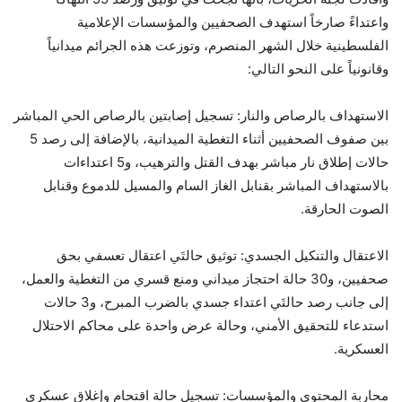
واعتداءً صارخاً استهدف الصحفيين والمؤسسات الإعلامية
الفلسطينية خلال الشهر المنصرم، وتوزعت هذه الجرائم ميدانياً
وقانونياً على النحو التالي:
الاستهداف بالرصاص والنار: تسجيل إصابتين بالرصاص الحي المباشر
بين صفوف الصحفيين أثناء التغطية الميدانية، بالإضافة إلى رصد 5
حالات إطلاق نار مباشر بهدف القتل والترهيب، و5 اعتداءات
بالاستهداف المباشر بقنابل الغاز السام والمسيل للدموع وقنابل
الصوت الحارقة.
الاعتقال والتنكيل الجسدي: توثيق حالتَي اعتقال تعسفي بحق
صحفيين، و30 حالة احتجاز ميداني ومنع قسري من التغطية والعمل،
إلى جانب رصد حالتَي اعتداء جسدي بالضرب المبرح، و3 حالات
استدعاء للتحقيق الأمني، وحالة عرض واحدة على محاكم الاحتلال
العسكرية.
محاربة المحتوى والمؤسسات: تسجيل حالة اقتحام وإغلاق عسكري