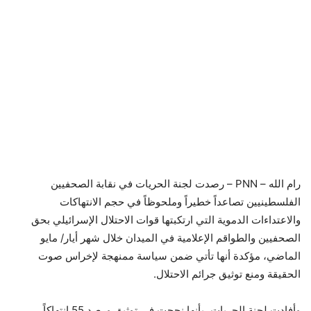
رام الله – PNN – رصدت لجنة الحريات في نقابة الصحفيين
الفلسطينيين تصاعداً خطيراً وملحوظاً في حجم الانتهاكات
والاعتداءات الدموية التي ارتكبتها قوات الاحتلال الإسرائيلي بحق
الصحفيين والطواقم الإعلامية في الميدان خلال شهر أيار/ مايو
الماضي، مؤكدة أنها تأتي ضمن سياسة ممنهجة لإخراس صوت
الحقيقة ومنع توثيق جرائم الاحتلال.
وأفادت لجنة الحريات، بأنها نجحت في توثيق ورصد 55 انتهاكاً