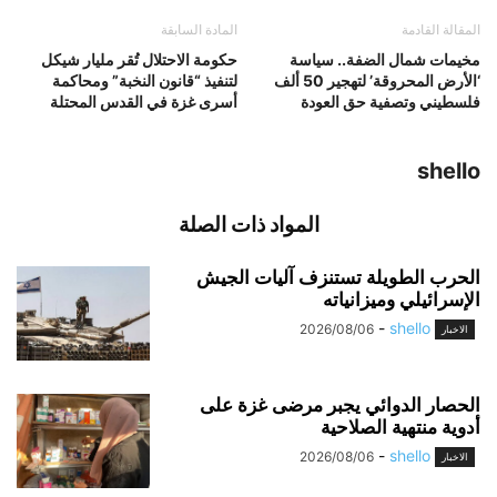
المقالة القادمة
المادة السابقة
مخيمات شمال الضفة.. سياسة
حكومة الاحتلال تُقر مليار شيكل
‘الأرض المحروقة’ لتهجير 50 ألف
لتنفيذ “قانون النخبة” ومحاكمة
فلسطيني وتصفية حق العودة
أسرى غزة في القدس المحتلة
shello
المواد ذات الصلة
الحرب الطويلة تستنزف آليات الجيش
الإسرائيلي وميزانياته
-
shello
2026/08/06
الاخبار
الحصار الدوائي يجبر مرضى غزة على
أدوية منتهية الصلاحية
-
shello
2026/08/06
الاخبار