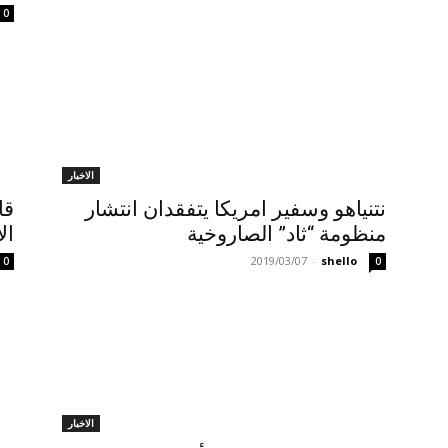
0
الاخبار
نتنياهو وسفير امريكا يتفقدان انتشار
قا
منظومة “ثاد” الصاروخية
ال
2019/03/07
-
shello
0
0
الاخبار