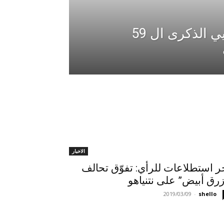
النضال الشعبي تحيي الذكرى ال 59
الاخبار
ر استطلاعات للرأي: تفوّق تحالف
زرق أبيض” على نتنياهو
2019/03/09
-
shello