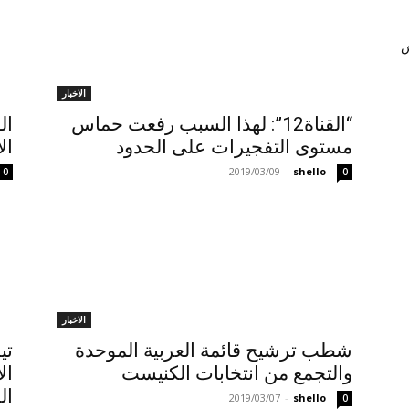
ش
الاخبار
“القناة12”: لهذا السبب رفعت حماس
ال
مستوى التفجيرات على الحدود
ال
2019/03/09
-
shello
0
0
الاخبار
شطب ترشيح قائمة العربية الموحدة
تي
والتجمع من انتخابات الكنيست
ال
ال
2019/03/07
-
shello
0