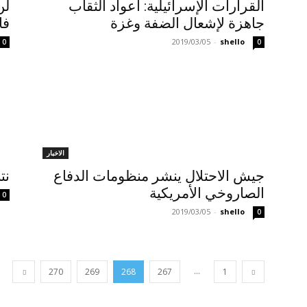
القرارات الإسرائيلية: أعواد الثقاب
لن
جاهزة لإشعال الضفة وغزة
فا
2019/03/05
-
shello
0
0
الاخبار
جيش الاحتلال ينشر منظومات الدفاع
نت
الصاروخي الأمريكية
0
2019/03/05
-
shello
0
...
270
269
268
267
1