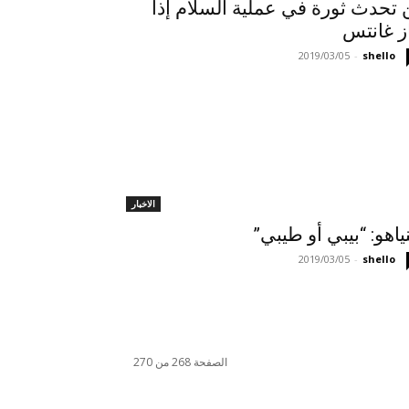
 تحدث ثورة في عملية السلام إذا
ز غانتس
2019/03/05
-
shello
الاخبار
نياهو: “بيبي أو طيبي”
2019/03/05
-
shello
الصفحة 268 من 270