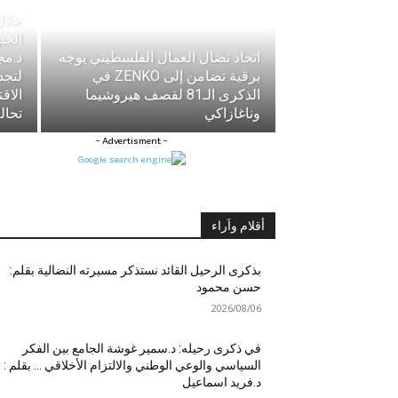
خلال
الجب
اتحاد نضال العمال الفلسطيني يوجه
د.مج
برقية تضامن إلى ZENKO في
لتجد
الذكرى الـ81 لقصف هيروشيما
الاق
وناغازاكي
تحا
- Advertisment -
أقلام واَراء
بذكرى الرحيل القائد نستذكر مسيرته النضالية بقلم:
حسن محمود
2026/08/06
في ذكرى رحيله: د.سمير غوشة الجامع بين الفكر
السياسي والوعي الوطني والالتزام الأخلاقي … بقلم :
د.فريد اسماعيل