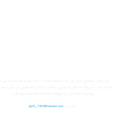
جبهة النضال الشعبي الفلسط
حزب وطني ديمقراطي يناضل إلى جانب مختلف فصائل الحركة الوطنية الفلسطينية، في ا
والشتات من أجل إنهاء الاحتلال الإسرائيلي، وتمكين الشعب الفلسطيني من تقرير مصيره 
وممارسة سيادته على أرضه وإقامة دولته المستقلة وعاصمتها القدس.
اتصل بنا:
ppsf_1967@hotmail.com