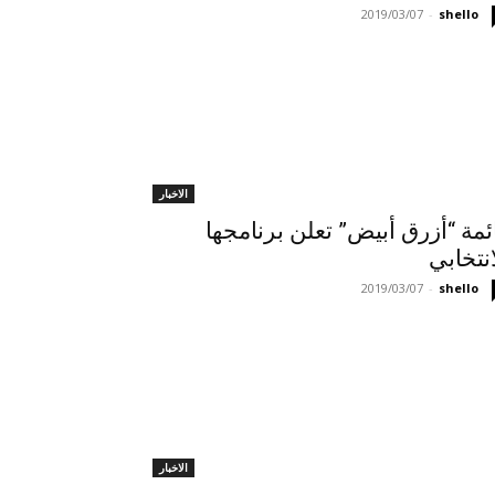
2019/03/07
-
shello
الاخبار
ئمة “أزرق أبيض” تعلن برنامجها
انتخابي
2019/03/07
-
shello
الاخبار