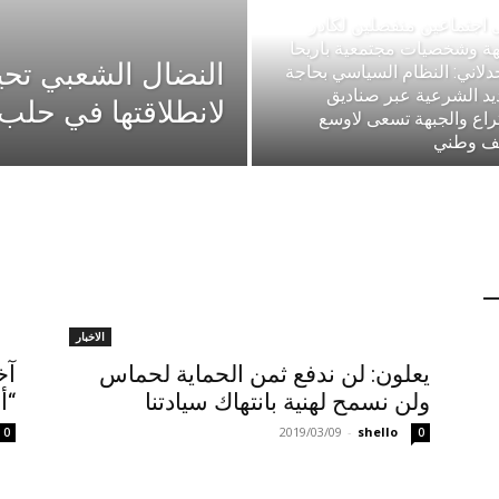
 اجتماعين منفصلين لكادر
هة وشخصيات مجتمعية باريحا
دلاني: النظام السياسي بحاجة
يد الشرعية عبر صناديق
لانطلاقتها في حلب
تراع والجبهة تسعى لاوسع
لف وطني
الاخبار
يعلون: لن ندفع ثمن الحماية لحماس
آخ
ولن نسمح لهنية بانتهاك سيادتنا
“أ
2019/03/09
-
shello
0
0