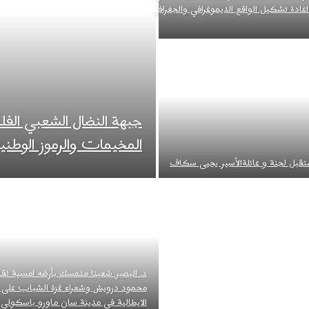
اعادة تشكيل الواقع الديموغرافي والجغرافي
جبهة النضال الشعبي الف
المخيمات والرموز الوطني
قبل لجنة و عائلةالأسير يحيى سكاف
د. البصبر شعبنا متمسك بأرضه امسية ثق
محمود درويش وشعراء غزة الشباب على أ
الايطالية في مدينة سان ماورو باسكولي..