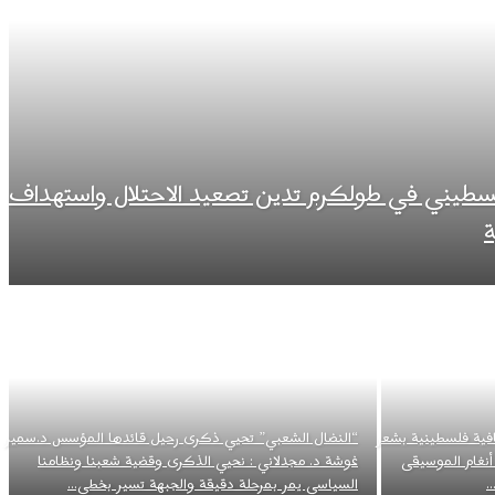
لسطيني في طولكرم تدين تصعيد الاحتلال واستهداف
ة
افية فلسطينية بشعر
“النضال الشعبي” تحيي ذكرى رحيل قائدها المؤسس د.سمير
نغام الموسيقى
غوشة د. مجدلاني : نحيي الذكرى وقضية شعبنا ونظامنا
.
السياسي يمر بمرحلة دقيقة والجبهة تسير بخطى...