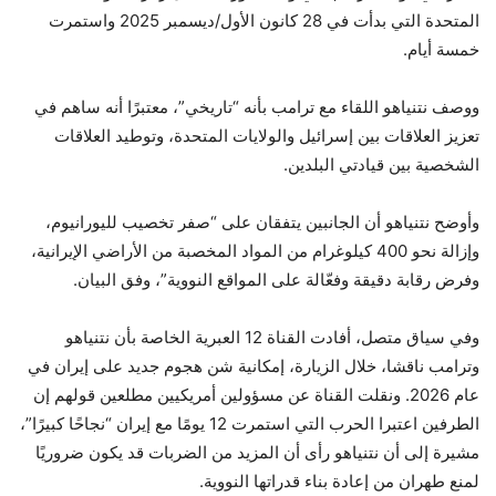
المتحدة التي بدأت في 28 كانون الأول/ديسمبر 2025 واستمرت
خمسة أيام.
ووصف نتنياهو اللقاء مع ترامب بأنه “تاريخي”، معتبرًا أنه ساهم في
تعزيز العلاقات بين إسرائيل والولايات المتحدة، وتوطيد العلاقات
الشخصية بين قيادتي البلدين.
وأوضح نتنياهو أن الجانبين يتفقان على “صفر تخصيب لليورانيوم،
وإزالة نحو 400 كيلوغرام من المواد المخصبة من الأراضي الإيرانية،
وفرض رقابة دقيقة وفعّالة على المواقع النووية”، وفق البيان.
وفي سياق متصل، أفادت القناة 12 العبرية الخاصة بأن نتنياهو
وترامب ناقشا، خلال الزيارة، إمكانية شن هجوم جديد على إيران في
عام 2026. ونقلت القناة عن مسؤولين أمريكيين مطلعين قولهم إن
الطرفين اعتبرا الحرب التي استمرت 12 يومًا مع إيران “نجاحًا كبيرًا”،
مشيرة إلى أن نتنياهو رأى أن المزيد من الضربات قد يكون ضروريًا
لمنع طهران من إعادة بناء قدراتها النووية.