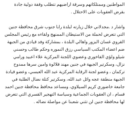
المواطنين وممتلكاتهم وسرقة اراضيهم تتطلب وقفة دولية جادة
بقرض العقوبات على الاحتلال .
واشار د .مجدلاني خلال زيارته لبلدة رابا جنوب شرق محافظة جنين
التي تتعرض لحملة من الاستيطان الممنهج ولقاءه مع رئيس المجلس
القروي غسان البزور واهالي البلدة ، بمشاركة وفد قيادي من الجبهة
ضم اعضاء المكتب السياسي رزق النموره وحكم طالب وحسني
شيلو ولؤي الفاخوري وعضوي اللجنة المركزية علاء اعبيد ورامي
نزال، وسكرتير الجيهة في جنين مهند قلالوة وامين سرها ممدوح
تركمان ، وعضو لجنة الرقابة المركزية عبد الله العبسي، وعضو قيادة
الجبهة منطقة عجه وائل عبد الله، وسكرتير كتلة نضال الطلبة في
جامعة خاضوري كريم السيلاوي، ومساعد محافظ محافظة جنين احمد
قسام ، ان العقوبات الجماعية وسياسة التهجير القسري التي تتعرض
لها محافظة جنين لن تثني شعبنا عن مواصلة نضاله .