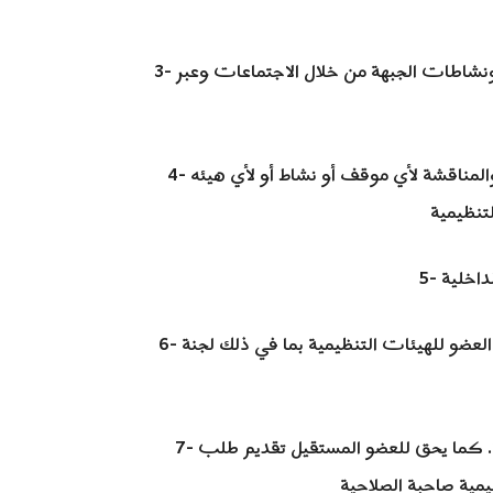
3- حق المناقشة وإبداء الرأي والاقتراح حول سياسة ومواقف ونشاطات الجبهة من خلال الاجتماعات وعبر
4- حق توجيه النقد بنـزاهة وموضوعية والمساءلة بعد الإطلاع والمناقشة لأي موقف أو نشاط أو لأي هيئه
6- حق الاستئناف والطعن في أي إجراء تنظيمي يتخذ في حق العضو للهيئات التنظيمية بما في ذلك لجنة
7- حق الاستقالة من عضوية الجبهة مع تبيان الأسباب الموجبة. كما يحق للعضو المستقيل تقديم طلب