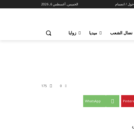
خول / انضمام
الخميس, أغسطس 6, 2026
 نضال الشعب
ميديا
زوايا
175
0
WhatsApp
Pinter