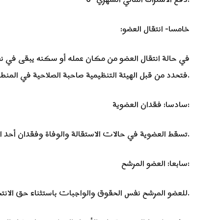
6- دفع الاشتراك المالي الشهري.
خامسا- انتقال العضو:
في حالة انتقال العضو من مكان عمله أو سكنه يبقى في نفس 
فتحدد من قبل الهيئة التنظيمية صاحبة الصلاحية في المنطقة التي انتقل إليها.
سادسا: فقدان العضوية:
تسقط العضوية في حالات الاستقالة والوفاة وفقدان أحد الشروط العضوية والفصل من الجبهة.
سابعا: العضو المرشح:
1- للعضو المرشح نفس الحقوق والواجبات باستثناء حق الانتخاب للهيئات والترشيح للهيئات القيادية.