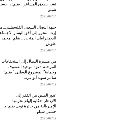
تشن بصدق المشاعر .. بقلم: د. حسن
شيلو
2026/08/04
جبهة النضال الشعبي الفلسطيني.. م
إرث التحرر إلى أفق اليسار الاجتما
الديمقراطي المتجدد .. بقلم : محمد
علوش
2026/08/04
من مسيرة النضال إلى استحقاقات
المرحلة: دعوة لتوحيد الصفوف
وحماية” المشروع الوطني ” بقلم:
سامر سويد أبو عرب
2026/08/02
عبور الصين من الفقر إلى
الازدهار..حكاية إلهام تحرمها
الإمبريالية من جائزة نوبل بقلم: د.
حسني شيلو
2026/08/02