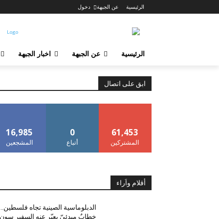
الرئيسية
عن الجبهة
دخول
الرئيسية
عن الجبهة
اخبار الجبهة
ابق على اتصال
16,985
0
61,453
المشتركين
أتباع
المشجعين
أقلام واَراء
الدبلوماسية الصينية تجاه فلسطين..
خطابٌ مبدئيّ يعبّر عنه السفير سون