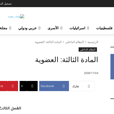
تسجيل الد
فلسطينيات
اسرائيليات
الأسرى
عربي ودولي
مجلة
الرئيسية
النظام الداخلي
المادة الثالثة: العضوية
النظام الداخلي
المادة الثالثة: العضوية
2008/11/04
est
X
Facebook
شارك
الفصل الثالث