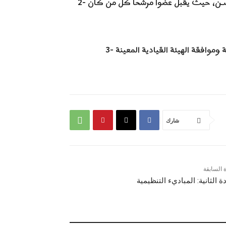
2- تنطبق شروط العضــوية على الأعضاء المرشحين باستثناء الـسـن، حيث يقبل عضوا مرشحا كل من كان
شارك
ة السابقة
ة الثانية: المباديء التنظيمية