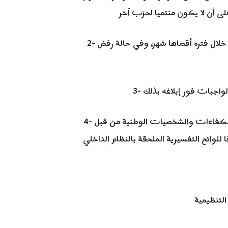
2- تبت الهيئات التنظيمية في طلبات الانتماء لعضويه الجبهة خلال فتره أقصاها شهر، وفي حالة رفض
4- يبت في عضوية الكوادر القيادية من تنظيم سياسي آخر والكفاءات والشخصيات الوطنية من قبل