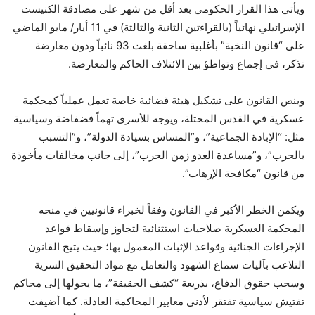
ويأتي هذا القرار الحكومي بعد أقل من شهر على مصادقة الكنيست
الإسرائيلي نهائياً (بالقراءتين الثانية والثالثة) في 11 أيار/ مايو الماضي
على “قانون النخبة” بأغلبية ساحقة بلغت 93 نائباً ودون معارضة
تذكر، في إجماع وتواطؤ بين الائتلاف الحاكم والمعارضة.
وينص القانون على تشكيل هيئة قضائية خاصة تعمل عملياً كمحكمة
عسكرية في القدس المحتلة، ويوجه للأسرى تهماً فضفاضة وسياسية
مثل: “الإبادة الجماعية”، و”المساس بسيادة الدولة”، و”التسبب
بالحرب”، و”مساعدة العدو زمن الحرب”، إلى جانب مخالفات مأخوذة
من قانون “مكافحة الإرهاب”.
ويكمن الخطر الأكبر في القانون وفقاً لخبراء قانونيين في منحه
المحكمة العسكرية صلاحيات استثنائية لتجاوز وإسقاط قواعد
الإجراءات الجنائية وقواعد الإثبات المعمول بها؛ حيث يتيح القانون
التلاعب بآليات سماع الشهود والتعامل مع مواد التحقيق السرية
وسحب حقوق الدفاع، بذريعة “كشف الحقيقة”، ما يحولها إلى محاكم
تفتيش سياسية تفتقر لأدنى معايير المحاكمة العادلة. كما أضيفت