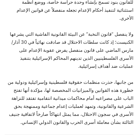
للقانون بنود تسمح بإنشاء وحدة حراسة خاصة، ووضع أنظمة
استثنائية لتنفيذ أحكام الإعدام تجعله منفصلاً عن قوانين الإعدام
الأخرى.
ولا ينفصل “قانون النخبة” عن البيئة القانونية الفاشية التي يشرعها
الكنيست؛ إذ كانت سلطات الاحتلال قد صادقت نهائياً في 30 آذار/
مارس الماضي على قانون منفصل يفرض عقوبة الإعدام على
الأسرى الفلسطينيين الذين تدينهم المحاكم الإسرائيلية بتنفيذ
عمليات ضد أهداف إسرائيلية.
من جانبها، حذرت منظمات حقوقية فلسطينية وإسرائيلية ودولية من
خطورة هذه القوانين والميزانيات المخصصة لها، مؤكدة أنها تفتح
الباب على مصراعيه أمام محاكمات ميدانية انتقامية تفتقد للنزاهة
الشرعية والقانونية، وتمهد لعمليات إعدام جماعية وممنهجة بحق
الأسرى في سجون الاحتلال، مما يمثل انتهاكاً صارخاً لاتفاقية جنيف
الثالثة بشأن معاملة أسرى الحرب والقانون الدولي الإنساني.