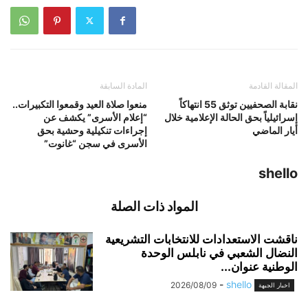
المقالة القادمة
المادة السابقة
نقابة الصحفيين توثق 55 انتهاكاً
منعوا صلاة العيد وقمعوا التكبيرات..
إسرائيلياً بحق الحالة الإعلامية خلال
“إعلام الأسرى” يكشف عن
أيار الماضي
إجراءات تنكيلية وحشية بحق
الأسرى في سجن “غانوت”
shello
المواد ذات الصلة
ناقشت الاستعدادات للانتخابات التشريعية
النضال الشعبي في نابلس الوحدة
الوطنية عنوان...
-
shello
2026/08/09
اخبار الجبهة