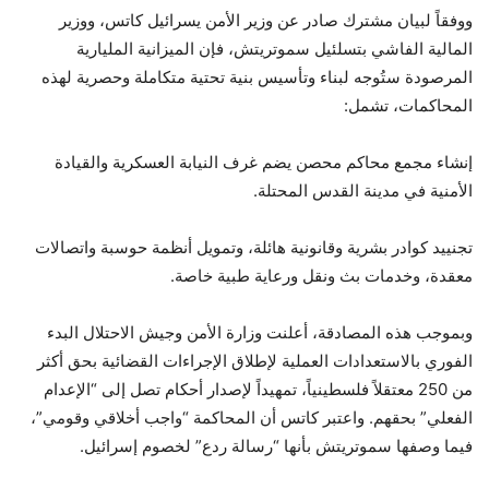
ووفقاً لبيان مشترك صادر عن وزير الأمن يسرائيل كاتس، ووزير
المالية الفاشي بتسلئيل سموتريتش، فإن الميزانية المليارية
المرصودة ستُوجه لبناء وتأسيس بنية تحتية متكاملة وحصرية لهذه
المحاكمات، تشمل:
إنشاء مجمع محاكم محصن يضم غرف النيابة العسكرية والقيادة
الأمنية في مدينة القدس المحتلة.
تجنييد كوادر بشرية وقانونية هائلة، وتمويل أنظمة حوسبة واتصالات
معقدة، وخدمات بث ونقل ورعاية طبية خاصة.
وبموجب هذه المصادقة، أعلنت وزارة الأمن وجيش الاحتلال البدء
الفوري بالاستعدادات العملية لإطلاق الإجراءات القضائية بحق أكثر
من 250 معتقلاً فلسطينياً، تمهيداً لإصدار أحكام تصل إلى “الإعدام
الفعلي” بحقهم. واعتبر كاتس أن المحاكمة “واجب أخلاقي وقومي”،
فيما وصفها سموتريتش بأنها “رسالة ردع” لخصوم إسرائيل.