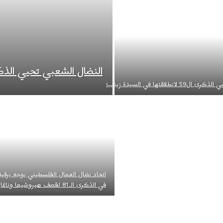
النضال الشعبي تحيي الذكرى ال 59 لانطلا
انطلاقتها في السيدة زينب
في الذكرى الـ81 لقصف هيروشيما وناغازاكي