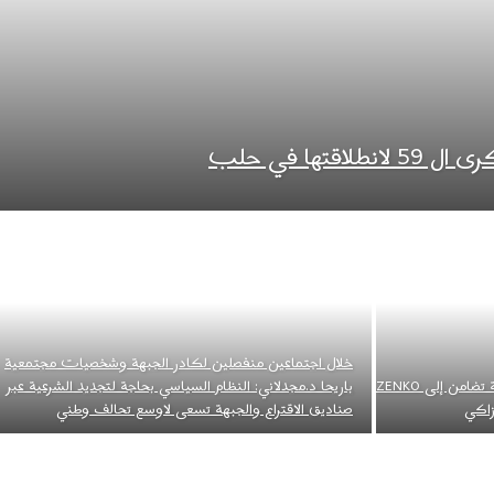
قتها في حلب
خلال اجتماعين منفصلين لكادر الجبهة وشخصيات مجتمعية
اتحاد نضال العمال الفلسطيني يوجه برقية تضامن إلى ZENKO
باريحا د.مجدلاني: النظام السياسي بحاجة لتجديد الشرعية عبر
صناديق الاقتراع والجبهة تسعى لاوسع تحالف وطني