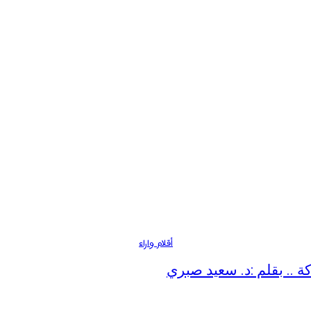
أقلام واراء
ة .. بقلم :د. سعيد صبري