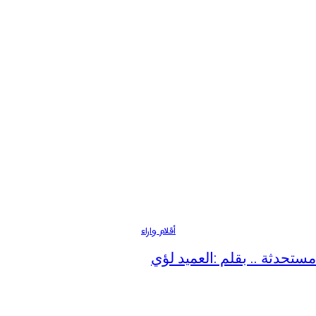
أقلام واراء
ستحدثة .. بقلم :العميد لؤي