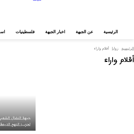
الرئيسية
عن الجبهة
اخبار الجبهة
فلسطينيات
اسر
الرئيسية
زوايا
أقلام واراء
أقلام واراء
جبهة النضال الشعبي
لحزب النهج الديمقر