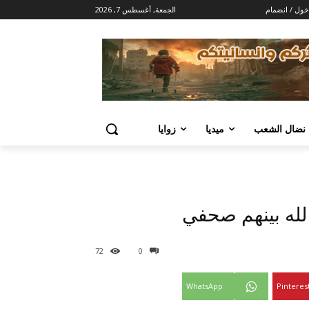
خول / انضمام
الجمعة, أغسطس 7, 2026
 نضال الشعب
ميديا
زوايا
72
0
WhatsApp
Pinteres