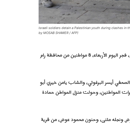
Israeli soldiers detain a Palestinian youth during clashes i
by MOSAB SHAWER / AFP)
رام الله 25-3-2026 وفا- اعتقلت قوات الاحتلال الإسرائيلي، فجر اليوم الأربعاء، 8 مواطنين من محافظة رام
لصحفي أيسر البرغوثي، والشاب يامن خيري أبو
رات المواطنين، وحولت منزل المواطن حمادة
وض ونجله مثنى، وحنون محمود عوض، من قرية