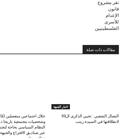
تقر مشروع
قانون
الإعدام
للأسرى
الفلسطينيين
مقالات ذات صلة
اخبار الجبهة
النضال الشعبي : تحيي الذكرى ال59
خلال اجتماعين منفصلين لكاد
لانطلاقتها في السيدة زينب
وشخصيات مجتمعية باريحا د.
النظام السياسي بحاجة لتجد
عبر صناديق الاقتراع والجبه