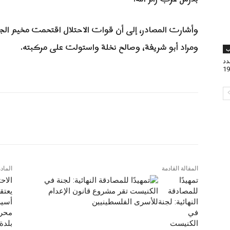
وأشارت المصادر، إلى أن قوات الاحتلال اقتحمت مخيم الجل
ومراد أبو شريفة، وصالح نخلة واستولت على مركبته
.
ب
دد
19
المقالة القادمة
الماد
تمهيدًا
الاحت
للمصادقة
يعتق
النهائية: لجنة
أسير
في
محرر
الكنيست
بلدة 