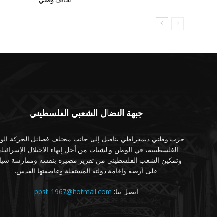
تحالف وطني
جبهة النضال الشعبي الفلسطيني
حزب وطني ديمقراطي يناضل إلى جانب مختلف فصائل الحركة الوط
الفلسطينية، في الوطن والشتات من أجل إنهاء الاحتلال الإسرائيل
وتمكين الشعب الفلسطيني من تقرير مصيره بنفسه وممارسة سياد
على أرضه وإقامة دولته المستقلة وعاصمتها القدس.
اتصل بنا:
ppsf_1967@hotmail.com