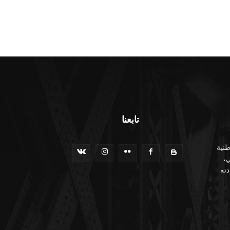
تابعنا
نية
ي،
ته