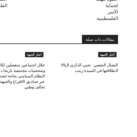
لحماية
الفل
الأسر
الفلسطينية
مقالات ذات صلة
اخبار الجبهة
اخبار الجبهة
النضال الشعبي : تحيي الذكرى ال59
خلال اجتماعين منفصلين لكاد
لانطلاقتها في السيدة زينب
وشخصيات مجتمعية باريحا د.
النظام السياسي بحاجة لتجد
عبر صناديق الاقتراع والجبه
تحالف وطني