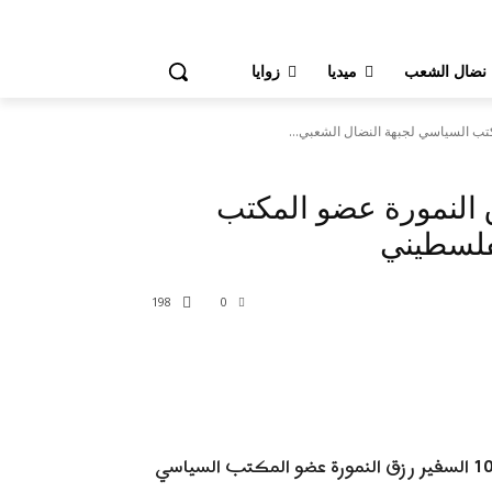
 نضال الشعب
ميديا
زوايا
تب السياسي لجبهة النضال الشعبي...
النمورة عضو المكتب
فلسطيني
198
0
WhatsApp
Pinter
نابلس / استقبل محافظ غسان دغلس اليوم الأحد 10/5/2026 السفير رزق النمورة عضو المكتب السياسي