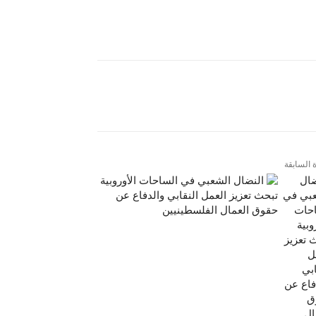
شارك
ة السابقة
ال
بي في
حات
وبية
 تعزيز
ل
ابي
فاع عن
ق
ال