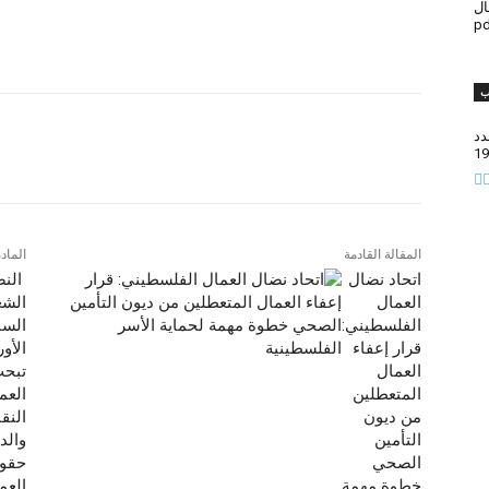
مال
ب
دد
19
المقالة القادمة
الماد
اتحاد نضال
النض
العمال
الشع
الفلسطيني:
السا
قرار إعفاء
الأور
العمال
تبحث
المتعطلين
العم
من ديون
النق
التأمين
والد
الصحي
حقو
خطوة مهمة
العم