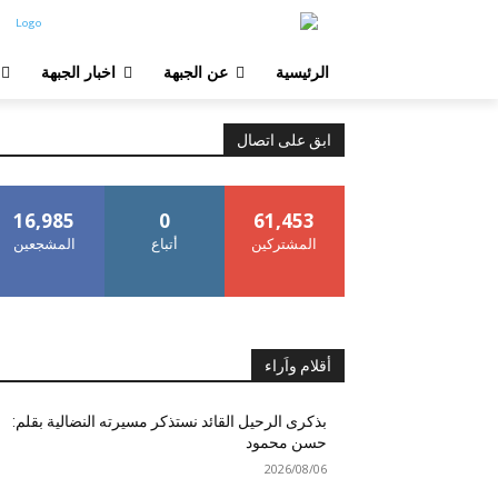
الرئيسية
عن الجبهة
اخبار الجبهة
ابق على اتصال
16,985
0
61,453
المشتركين
أتباع
المشجعين
أقلام واَراء
بذكرى الرحيل القائد نستذكر مسيرته النضالية بقلم:
حسن محمود
2026/08/06