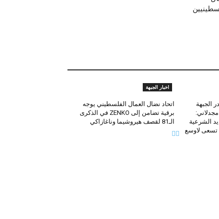
سطينيين
اخبار الجبهة
ر الجبهة
اتحاد نضال العمال الفلسطيني يوجه
مجدلاني:
برقية تضامن إلى ZENKO في الذكرى
يد الشرعية
الـ81 لقصف هيروشيما وناغازاكي
ة تسعى لاوسع