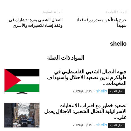
المقالة القادمة
المادة السابقة
خرج باحثاً عن مصدر رزقه فعاد
النضال الشعبي بغزة : تشارك في
شهيداً
وقفة إسناد للاسيرات والأسرى
shello
المواد ذات الصلة
جبهة النضال الشعبي الفلسطيني في
طولكرم تدين تصعيد الاحتلال واستهداف
المخيمات...
-
shello
2026/08/05
اخبار الجبهة
تصعيد خطير مع اقتراب الانتخابات
الاسرائيلية النضال الشعبي: الاحتلال يعمل
على...
-
shello
2026/08/05
اخبار الجبهة