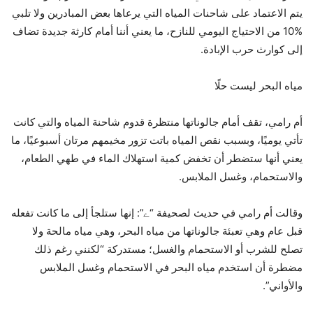
يتم الاعتماد على شاحنات المياه التي يرعاها بعض المبادرين ولا تلبي
10‎%‎ من الاحتياج اليومي للنازح، ما يعني أننا أمام كارثة جديدة تضاف
إلى كوارث حرب الإبادة.
مياه البحر ليست حلًا
أم رامي، تقف أمام جالوناتها منتظرة قدوم شاحنة المياه والتي كانت
تأتي يوميًا، وبسبب نقص المياه باتت تزور مخيمهم مرتان أسبوعيًا، ما
يعني أنها ستضطر أن تخفض كمية استهلاك الماء في طهي الطعام،
والاستحمام، وغسل الملابس.
وقالت أم رامي في حديث لصحيفة “ے”: إنها ستلجأ إلى ما كانت تفعله
قبل عام وهي تعبئة جالوناتها من مياه البحر، وهي مياه مالحة ولا
تصلح للشرب أو الاستحمام والغسل؛ مستدركة “لكنني رغم ذلك
مضطرة أن استخدم مياه البحر في الاستحمام وغسل الملابس
والأواني”.