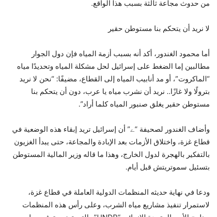
من حدوث مجاعة ثالثة بسبب هذا الواقع.
لا نريد أن يتحكم بنا مستوطن حقير
أما محمود الغندور، أكد أنه بسبب أزمة المياه فإن دول الجوار
مطالبين إما الضغط على إسرائيل لحل مشكلة المياه وتحديدًا مياه
“الماكروت”، أو مد أنابيب المياه إلى القطاع، مضيفًا: “نحن لا نريد
بترولًا ولا غازًا.. نريد أن نشرب مياه يا عرب، دون أن يتحكم بنا
مستوطن حقير يغلق صنبور المياه كلما أراد”.
وأضاف الغندور لصحيفة “ے” أن إسرائيل تريد إبقاء هذه الوضعية في
قطاع غزة، واختلاق الأزمات بعد الإبادة والمجاعة، حتى يبدأ الغزيون
بالتفكير بالهجرة لدول الخارج، وهذا ما قاله وزير المالية المستوطن
بتسئيل سموتريتش قبل أيام.
ودعا في نهاية حديثه المنظمات الدولية العاملة في قطاع غزة،
لاستمرار تنفيذ مشاريع مياه الشرب، وعلى رأس هذه المنظمات