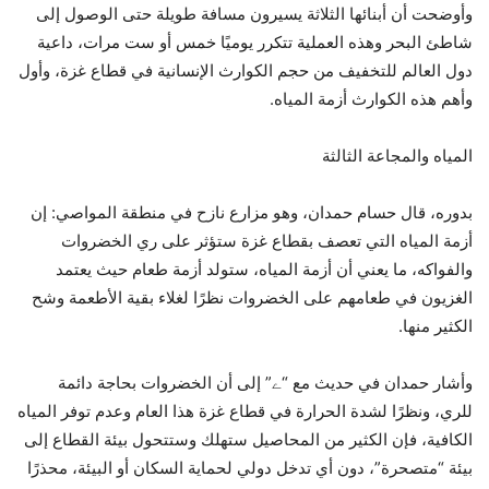
وأوضحت أن أبنائها الثلاثة يسيرون مسافة طويلة حتى الوصول إلى
شاطئ البحر وهذه العملية تتكرر يوميًا خمس أو ست مرات، داعية
دول العالم للتخفيف من حجم الكوارث الإنسانية في قطاع غزة، وأول
وأهم هذه الكوارث أزمة المياه.
المياه والمجاعة الثالثة
بدوره، قال حسام حمدان، وهو مزارع نازح في منطقة المواصي: إن
أزمة المياه التي تعصف بقطاع غزة ستؤثر على ري الخضروات
والفواكه، ما يعني أن أزمة المياه، ستولد أزمة طعام حيث يعتمد
الغزيون في طعامهم على الخضروات نظرًا لغلاء بقية الأطعمة وشح
الكثير منها.
وأشار حمدان في حديث مع “ے” إلى أن الخضروات بحاجة دائمة
للري، ونظرًا لشدة الحرارة في قطاع غزة هذا العام وعدم توفر المياه
الكافية، فإن الكثير من المحاصيل ستهلك وستتحول بيئة القطاع إلى
بيئة “متصحرة”، دون أي تدخل دولي لحماية السكان أو البيئة، محذرًا