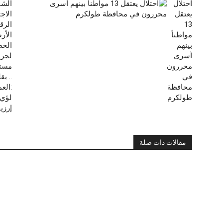
احتلال
الشب
يعتقل
الاج
13
الرقم
مواطناً
الأر
بينهم
الخص
أسرى
لجري
محررون
مستح
في
.. بق
محافظة
:العم
طولكرم
لؤي
إرزي
مقالات ذات صلة