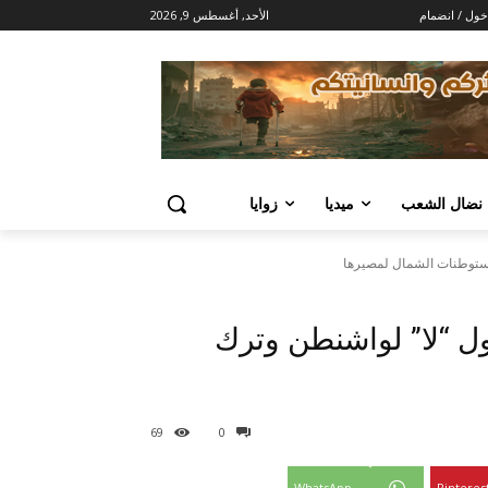
خول / انضمام
الأحد, أغسطس 9, 2026
 نضال الشعب
ميديا
زوايا
 مستوطنات الشمال لمصيرها
ول “لا” لواشنطن وترك
69
0
WhatsApp
Pinteres