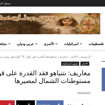
تسجيل الد
فلسطينيات
اسرائيليات
الأسرى
عربي ودولي
مجلة
الرئيسية
الاخبار
معاريف: نتنياهو فقد القدرة على قول "لا" لواشنطن وترك
الاخبار
شؤون اسرائيلية
معاريف: نتنياهو فقد القدرة على ق
مستوطنات الشمال لمصيرها
2026/06/02
t
X
Facebook