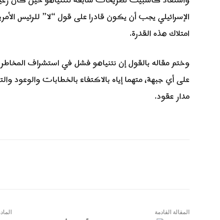
واستعاد كاسبيت تصريحات سابقة لنتنياهو حين كان زعيما ل
الإسرائيلي يجب أن يكون قادرا على قول “لا” للرئيس الأمري
امتلاك هذه القدرة.
وختم مقاله بالقول إن نتنياهو فشل في استشراف المخاطر ا
على أي جبهة، متهما إياه بالاكتفاء بالخطابات والوعود وا
مدار عقود.
المقالة القادمة
الماد