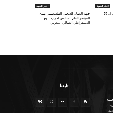
اخبار الجبهة
اخبار الجبهة
النضال الشعبي تحيي الذكرى ال 59
جبهة النضال الشعبي الفلسطيني تهنئ
المؤتمر العام السادس لحزب النهج
الديمقراطي العمالي المغربي
تابعنا
نية
ي،
ته