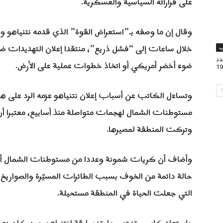
على قراراته السياسية والعسكرية.
وقال إن ما وصفه بـ”استعراض القوة” الذي قدمه نتنياهو و
خلال ساعات إلى “فشل ذريع”، منتقدا إعلان التهديدات ضد
ب
دد
ضوء أخضر أمريكي أو اتخاذ خطوات عملية على الأرض.
19
وتساءل الكاتب عن أسباب إعلان نتنياهو عزمه الرد على 
مستوطنات الشمال لهجمات متواصلة منذ أسابيع، معتبرا أ
وتركت المنطقة لمصيرها.
وأضاف أن كريات شمونة وعددا من مستوطنات الشمال أص
حالة دائمة من الخوف بسبب الطائرات المسيّرة والصواريخ
التي جعلت الحياة في المنطقة مستحيلة.