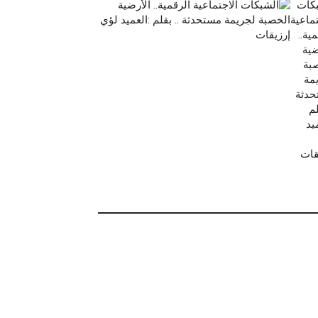
كات
تماعية
ية..
ضية
بة
مة
دثة
لم
يد
قات