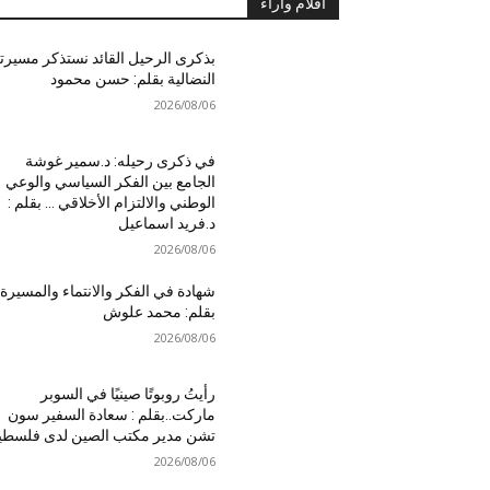
أقلام واَراء
بذكرى الرحيل القائد نستذكر مسيرت
النضالية بقلم: حسن محمود
2026/08/06
في ذكرى رحيله: د.سمير غوشة
الجامع بين الفكر السياسي والوعي
الوطني والالتزام الأخلاقي … بقلم :
د.فريد اسماعيل
2026/08/06
شهادة في الفكر والانتماء والمسيرة
بقلم: محمد علوش
2026/08/06
رأيتُ روبوتًا صينيًا في السوبر
ماركت..بقلم : سعادة السفير سون
تشن مدير مكتب الصين لدى فلسطي
2026/08/06