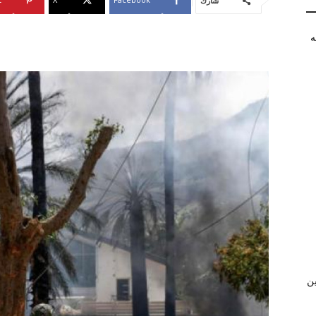
شارك
ه
ن