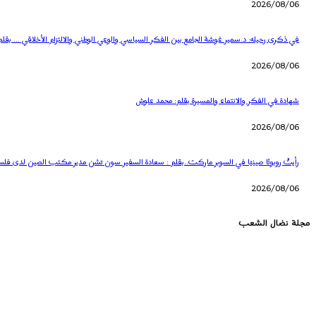
2026/08/06
في ذكرى رحيله: د.سمير غوشة الجامع بين الفكر السياسي والوعي الوطني والالتزام الأخلاقي … بقلم
2026/08/06
شهادة في الفكر والانتماء والمسيرة بقلم: محمد علوش
2026/08/06
رأيتُ روبوتًا صينيًا في السوبر ماركت..بقلم : سعادة السفير سون تشن مدير مكتب الصين لدى فل
2026/08/06
مجلة نضال الشعب