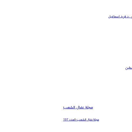
 : د.فريد اسماعيل
سطين
مجلة نضال الشعب
مجلة نضال الشعب العدد 197