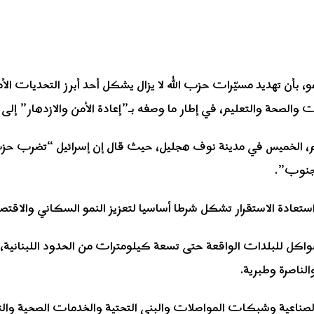
ة، بنيامين نتنياهو، بأن تهديد مسيّرات حزب الله لا يزال يشكل أحد أبرز ا
والصحة والتعليم، في إطار ما وصفه بـ”إعادة الأمن والازدهار” إلى 
لخميس في مدينة نوف هجليل، حيث قال إن إسرائيل “تضرب حزب ال
لجنوب”.
استعادة الاستقرار تشكل شرطا أساسيا لتعزيز النمو السكاني والاقتص
كل للبلدات الواقعة حتى تسعة كيلومترات من الحدود اللبنانية، إ
ناصرة وطبرية.
لصناعية وشبكات المواصلات والبنى التحتية والخدمات الصحية والت