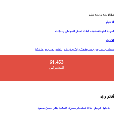
مقالات ذات صلة
الاخبار
الحرب الطويلة تستنزف آليات الجيش الإسرائيلي وميزانياته
الاخبار
مخطط جديد لتوسيع مستوطنة “جيلو” يعمّق فصل القدس عن جنوب الضفة
61,453
المشتركين
أقلام واَراء
بذكرى الرحيل القائد نستذكر مسيرته النضالية بقلم: حسن محمود