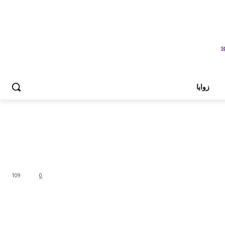
زوايا
109
0