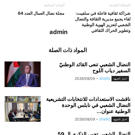
المقالة القادمة
المادة السابقة
شراكة ثقافية فاعلة في سلفيت:
مجلة نضال العمال العدد 64
لقاء يجمع مديرية الثقافة والنضال
الشعبي لتعزيز الهوية الوطنية
وتطوير الحراك الثقافي
admin
المواد ذات الصلة
النضال الشعبي تنعى القائد الوطنيّ
السفير دياب اللوح
-
shello
2026/08/09
اخبار الجبهة
ناقشت الاستعدادات للانتخابات التشريعية
النضال الشعبي في نابلس الوحدة
الوطنية عنوان...
-
shello
2026/08/09
اخبار الجبهة
النضال الشعبي تحيي الذكرى ال 59