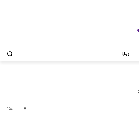
زوايا
152
0