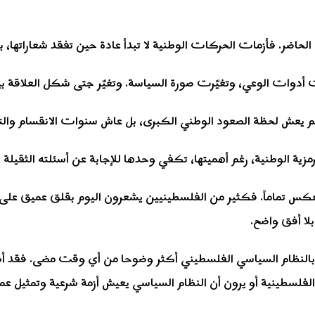
حاضر. فأزمات الحركات الوطنية لا تبدأ عادة حين تفقد شعاراتها، ب
غيّرت أدوات الوعي، وتغيّرت صورة السياسة. وتغيّر جتى شكل العلاقة
 لم يعش لحظة الصعود الوطني الكبرى، بل عاش سنوات الانقسام والتس
ية الوطنية، رغم أهميتها، تكفي وحدها للإجابة عن أسئلته الثقيلة ا
لعكس تماماً. فكثير من الفلسطينيين يشعرون اليوم بقلق عميق على
بلا أفق واضح.
قة بالنظام السياسي الفلسطيني أكثر وضوحا من أي وقت مضى. فقد 
ن حلّ السلطة الفلسطينية أو يرون أن النظام السياسي يعيش أزمة شرعية وتم