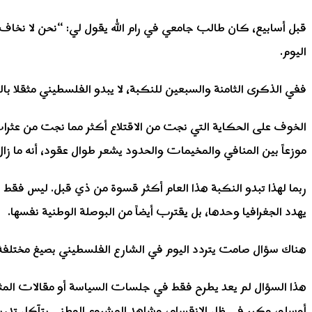
قبل أسابيع، كان طالب جامعي في رام الله يقول لي: “نحن لا نخاف 
اليوم.
ففي الذكرى الثامنة والسبعين للنكبة، لا يبدو الفلسطيني مثقلا ب
الخوف على الحكاية التي نجت من الاقتلاع أكثر مما نجت من عثرات 
موزعاً بين المنافي والمخيمات والحدود يشعر طوال عقود، أنه ما زال 
ربما لهذا تبدو النكبة هذا العام أكثر قسوة من ذي قبل. ليس فقط 
يهدد الجغرافيا وحدها، بل يقترب أيضاً من البوصلة الوطنية نفسها.
هناك سؤال صامت يتردد اليوم في الشارع الفلسطيني بصيغ مختلفة، ل
هذا السؤال لم يعد يطرح فقط في جلسات السياسة أو مقالات المثق
أوسلو، وكبر في ظل الانقسام، وشاهد المشروع الوطني يتآكل تدريجي