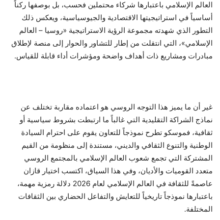
العالم الإسلامي باعتبارها شركاء محتملين فحسب، بل بوصفها ركناً
أساسياً في استراتيجيتها الاقتصادية والجيوسياسية، ويعكس ذلك
التطور الذي شهدته مجموعة الرؤية الاستراتيجية «روسيا – العالم
الإسلامي»، التي انتقلت من إطار للتشاور والحوار إلى منصة لإطلاق
مبادرات ومشاريع ذات أهداف واضحة ومؤشرات أداء قابلة للقياس.
غير أن ما يميز هذا التوجه الروسي هو اعتماده مقاربة تختلف عن
نماذج الشراكة التقليدية التي غالباً ما ارتبطت بشروط سياسية أو
ثقافية، فموسكو تطرح نموذجاً للتعاون يقوم على احترام السيادة
الوطنية والتنوع الثقافي والديني، مستندة إلى منظومة من القيم
المشتركة التي تجمع شعوب العالم الإسلامي بالمجتمع الروسي
متعدد القوميات والأديان، وفي هذا السياق، اكتسب اختيار قازان
عاصمةً للثقافة في العالم الإسلامي لعام 2026 دلالة رمزية مهمة،
باعتبارها نموذجاً تاريخياً للتعايش والتفاعل الحضاري بين الثقافات
المختلفة.