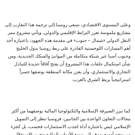
وعلى المستوى الاقتصادي، تسعى روسيا إلى ترجمة هذا التقارب إلى
مشاريع ملموسة تعزز الترابط الإقليمي والدولي، ويأتي مشروع ممر
النقل الدولي «شمال – جنوب» في مقدمة هذه الجهود، باعتباره أحد
أهم المسارات اللوجستية القادرة على ربط روسيا بدول الخليج
وجنوب آسيا عبر شبكة متكاملة من الموانئ والسكك الحديدية، ومن
شأن استكمال حلقات هذا المشروع أن يفتح آفاقاً جديدة للتبادل
التجاري والاستثماري، وأن يعزز مكانة المنطقة بوصفها جسراً
استراتيجياً يربط الشرق بالغرب.
كما تبرز الصيرفة الإسلامية والتكنولوجيا المالية بوصفهما من أكثر
مجالات التعاون الواعدة بين الجانبين، فروسيا تنظر إلى التمويل
الإسلامي ليس باعتباره أداة لجذب الاستثمارات فحسب، بل كجزء
من توجه أوسع يهدف إلى تنويع الأدوات المالية وتعزيز الاستقلال