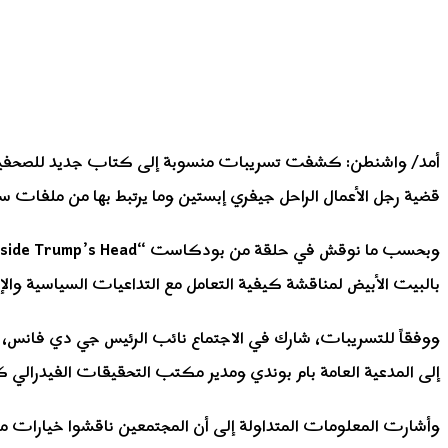
أمد/ واشنطن: كشفت تسريبات منسوبة إلى كتاب جديد للصحفيين ما
قضية رجل الأعمال الراحل جيفري إبستين وما يرتبط بها من ملفات 
بالبيت الأبيض لمناقشة كيفية التعامل مع التداعيات السياسية والإ
ووفقاً للتسريبات، شارك في الاجتماع نائب الرئيس جي دي فانس، ور
إلى المدعية العامة بام بوندي ومدير مكتب التحقيقات الفيدرالي كا
وأشارت المعلومات المتداولة إلى أن المجتمعين ناقشوا خيارات متع