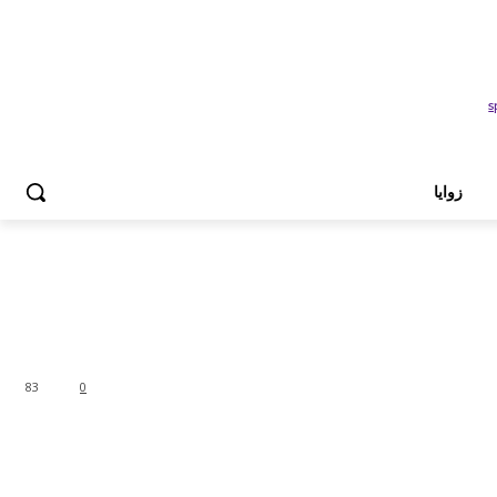
زوايا
83
0