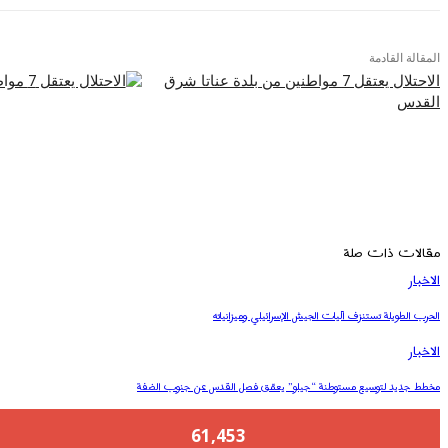
المقالة القادمة
الاحتلال يعتقل 7 مواطنين من بلدة عناتا شرق
القدس
مقالات ذات صلة
الاخبار
الحرب الطويلة تستنزف آليات الجيش الإسرائيلي وميزانياته
الاخبار
مخطط جديد لتوسيع مستوطنة “جيلو” يعمّق فصل القدس عن جنوب الضفة
61,453