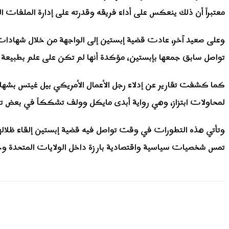
معتبراً أن ذلك ينعكس على أداء فريقه وقدرته على إدارة الملفات ا
وعلى صعيد آخر، عادت قضية إبستين إلى الواجهة من خلال شهادات جد
تواصل سابق جمعها بإبستين، مؤكدة أنها لم تكن على علم بطبيعة الجر
كما كشفت تقارير عن إدلاء رجل الأعمال الأمريكي بيل غيتس بشهادة م
لمحاولات ابتزاز، وهي رواية أبدى مايكل وولف تشككاً في بعض تف
وتأتي هذه التطورات في وقت تواصل فيه قضية إبستين إلقاء ظلالها 
تمس شخصيات سياسية واقتصادية بارزة داخل الولايات المتحدة وخا