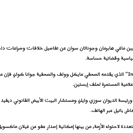
غي هابرمان وجوناثان سوان عن تفاصيل خلافات وصراعات داخل الإ
سياسية وقضائية حساسة.
وبحسب ما نوقش في حلقة من بودكاست “Inside Trump’s Head” الذي يقدمه الصحفي مايكل وولف 
علامية المستمرة لملف إبستين.
ئيسة الديوان سوزي وايلز، ومستشار البيت الأبيض القانوني ديفيد 
ش باتيل عبر الهاتف.
ددة لاحتواء الأزمة، من بينها إمكانية إصدار عفو عن غيلان ماكسوي