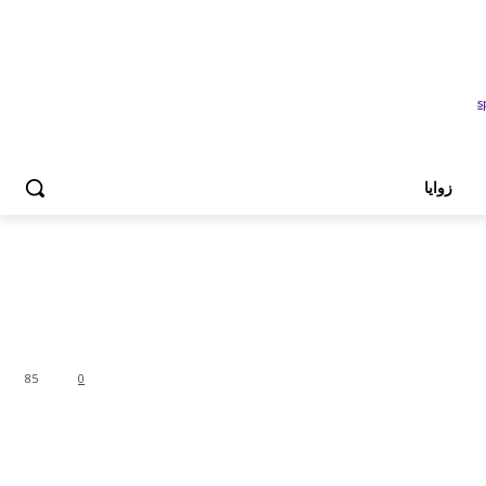
زوايا
85
0