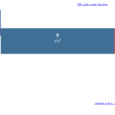
مجلة نضال الشعبد العدد 196
0
أتباع
 : د.فريد اسماعيل