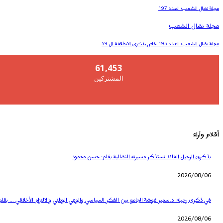
مجلة نضال الشعب العدد 197
مجلة نضال الشعب
مجلة نضال الشعب العدد 195 خاص بذكرى الانطلاقة ال 59
61,453
المشتركين
أقلام واَراء
بذكرى الرحيل القائد نستذكر مسيرته النضالية بقلم: حسن محمود
2026/08/06
في ذكرى رحيله: د.سمير غوشة الجامع بين الفكر السياسي والوعي الوطني والالتزام الأخلاقي … بقلم
2026/08/06