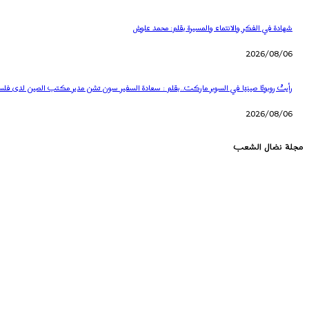
شهادة في الفكر والانتماء والمسيرة بقلم: محمد علوش
2026/08/06
رأيتُ روبوتًا صينيًا في السوبر ماركت..بقلم : سعادة السفير سون تشن مدير مكتب الصين لدى فل
2026/08/06
مجلة نضال الشعب