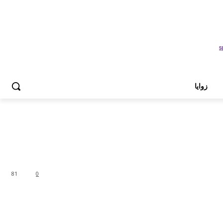
زوايا
81
0