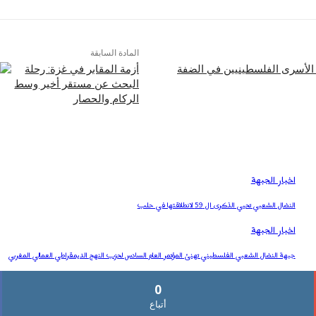
المادة السابقة
أزمة المقابر في غزة: رحلة
البحث عن مستقر أخير وسط
الركام والحصار
اخبار الجبهة
النضال الشعبي تحيي الذكرى ال 59 لانطلاقتها في حلب
اخبار الجبهة
جبهة النضال الشعبي الفلسطيني تهنئ المؤتمر العام السادس لحزب النهج الديمقراطي العمالي المغربي
0
أتباع