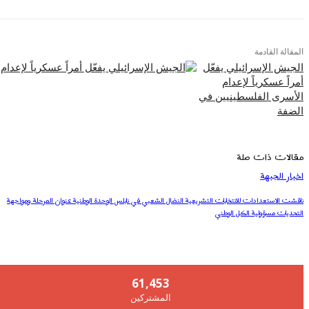
المقالة القادمة
الجيش الإسرائيلي يفعّل
أمراً عسكرياً لإعدام
الأسرى الفلسطينيين في
الضفة
مقالات ذات صلة
اخبار الجبهة
ناقشت الاستعدادات للانتخابات التشريعية النضال الشعبي في نابلس الوحدة الوطنية عنوان المرحلة ومواجهة
التحديات مسؤولية الكل الوطني
61,453
المشتركين