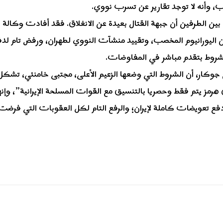
ثب، وأنه لا توجد تقارير عن تسرب نووي.
بين الطرفين أن جبهة القتال بعيدة عن الانغلاق. فقد أفادت وكالة
المحادثات، بما فيها طلب نقل الـ400 كيلوغرام من اليورانيوم المخصب، وتقييد منشآت النووي
مشروط بتقدم مباشر في المفاوضات.
صالح جوكار، أن الشروط التي وضعها الزعيم الأعلى، مجتبى خامنئي، 
هرمز يتم فقط وحصريا بالتنسيق مع القوات المسلحة الإيرانية”، و
ع تعويضات كاملة لإيران؛ والرفع التام لكل العقوبات التي فرضت على