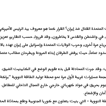
المتحدة القتال ضد إيران؟ القرار كما هو معروف بيد الرئيس الأميرك
 في واشنطن والقدس لا يخاطرون، وقد قرروا، حسب التقارير، تعزيز 
اح مرة أخرى، وحرب الولايات المتحدة وإسرائيل على إيران تهدد بال
 تماماً، حيث يرفض الطرفان إبداء المرونة ويطرحان مطالب متصلبة
امب. وقد جرت المحادثة قبل بدء تقويم الوضع في الكابينيت الضيق.
 مسيّرات غريبة لأول مرة نحو محطة توليد الطاقة النووية “براكة
م بحريق في مولد كهربائي خارجي خارج المجال الداخلي للمفاعل. و
ان والإشعاع.
طة النووية – التي بنيت بتعاون مع كوريا الجنوبية وتقع بمحاذاة الحد