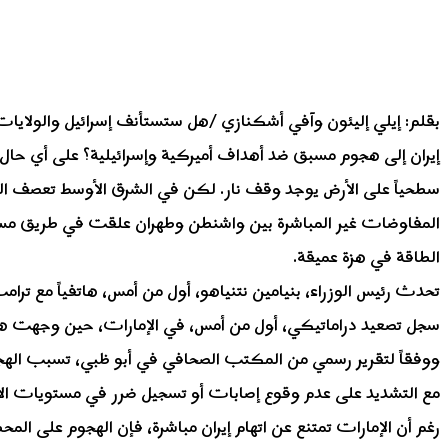
بقلم: إيلي إليئون وآفي أشكنازي /هل ستستأنف إسرائيل والولايات 
إيران إلى هجوم مسبق ضد أهداف أميركية وإسرائيلية؟ على أي حال،
سطحياً على الأرض يوجد وقف نار. لكن في الشرق الأوسط تعصف الري
المفاوضات غير المباشرة بين واشنطن وطهران علقت في طريق مسدود
الطاقة في هزة عميقة.
تحدث رئيس الوزراء، بنيامين نتنياهو، أول من أمس، هاتفياً مع تر
سجل تصعيد دراماتيكي، أول من أمس، في الإمارات، حين وجهت هجمة
ووفقاً لتقرير رسمي من المكتب الصحافي في أبو ظبي، تسبب الهجو
مع التشديد على عدم وقوع إصابات أو تسجيل ضرر في مستويات الأم
رغم أن الإمارات تمتنع عن اتهام إيران مباشرة، فإن الهجوم على المح