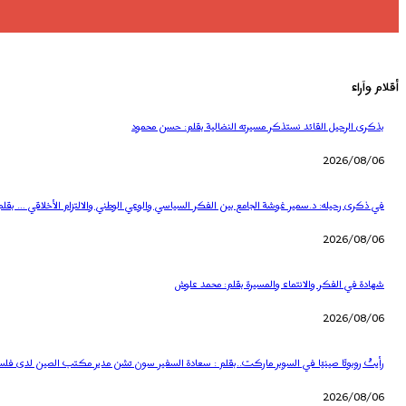
أقلام واَراء
بذكرى الرحيل القائد نستذكر مسيرته النضالية بقلم: حسن محمود
2026/08/06
في ذكرى رحيله: د.سمير غوشة الجامع بين الفكر السياسي والوعي الوطني والالتزام الأخلاقي … بقلم
2026/08/06
شهادة في الفكر والانتماء والمسيرة بقلم: محمد علوش
2026/08/06
رأيتُ روبوتًا صينيًا في السوبر ماركت..بقلم : سعادة السفير سون تشن مدير مكتب الصين لدى فل
2026/08/06