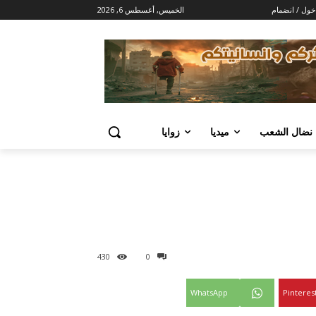
خول / انضمام
الخميس, أغسطس 6, 2026
 نضال الشعب
ميديا
زوايا
430
0
WhatsApp
Pinteres