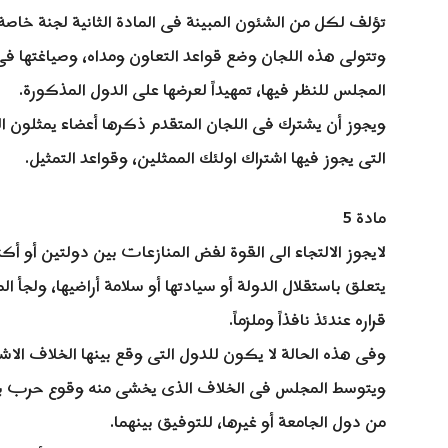
تؤلف لكل من الشئون المبينة فى المادة الثانية لجنة خاصة
وتتولى هذه اللجان وضع قواعد التعاون ومداه، وصياغته
المجلس للنظر فيها، تمهيداً لعرضها على الدول المذكورة.
ويجوز أن يشترك فى اللجان المتقدم ذكرها أعضاء يمثلون الب
التى يجوز فيها اشتراك اولئك الممثلين، وقواعد التمثيل.
مادة 5
لايجوز الالتجاء الى القوة لفض المنازعات بين دولتين أو أ
يتعلق باستقلال الدولة أو سيادتها أو سلامة أراضيها، ولجأ
قراره عندئذ نافذاً وملزماً.
وفى هذه الحالة لا يكون للدول التى وقع بينها الخلاف الاش
ويتوسط المجلس فى الخلاف الذى يخشى منه وقوع حرب بين 
من دول الجامعة أو غيرها، للتوفيق بينهما.